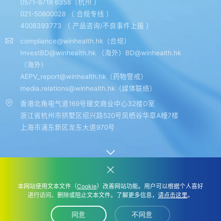
0571-8718 6358（杭州 ）
021-50800028 （ 合规专线 ）
4008393773 （ 产品咨询/不良事件上报 ）
compliance@winhealth.hk（合规）
InvestBD@winhealth.hk （海外）BD@winhealth.hk
（海外）
AEPV_report@winhealth.hk（药物警戒）
media.relations@winhealth.hk（媒体联络）
香港北角电气道169号理文商业中心32楼D室
浙江省杭州市拱墅区绍兴路520号凤栖谷华章A幢7楼
上海市浦东新区龙东大道970号
本网站使用文本文件（
Cookie
）改善网站功能。用户可以根据个人喜好
Copyright ©2019 - 2024 浙江医学科技开发有限公司
进行访问、删除或阻止文本文件。了解更多信息，
请点击这里
。
隐私条款
同意
不同意
浙ICP备12044547号
互联网药品信息服务资格证编号(浙)-非经营性-2018-