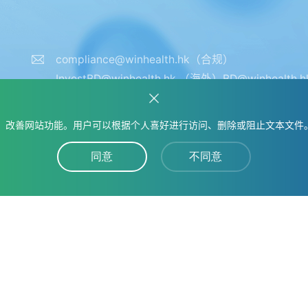
compliance@winhealth.hk（合规）
InvestBD@winhealth.hk （海外）BD@winhealth.
外）
）
AEPV_report@winhealth.hk（药物警戒）
）改善网站功能。用户可以根据个人喜好进行访问、删除或阻止文本文件
media.relations@winhealth.hk（媒体联络）
同意
不同意
室
章A幢7楼
隐私条款