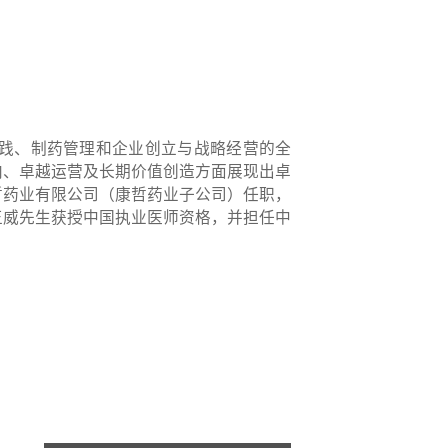
实践、制药管理和企业创立与战略经营的全
向、卓越运营及长期价值创造方面展现出卓
哲药业有限公司（康哲药业子公司）任职，
王威先生获授中国执业医师资格，并担任中